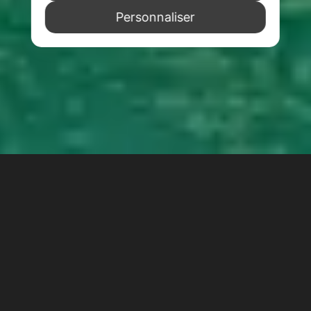
Personnaliser
L’histoire captivante du pont du Rialto
L’
histoire du pont de Rialto
débute au
XII siècle,
lorsque les 121 petites iles de Venise n’étaient
pas encore reliées par des ponts. Au début, il
n’était
fait qu’à partir de planches de bois
posées sur plusieurs bateaux
: cependant, au fil