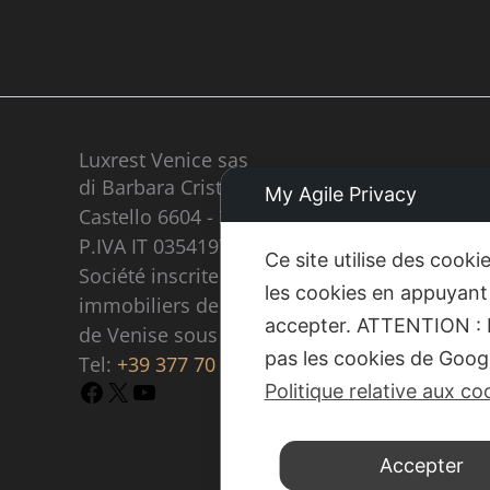
Luxrest Venice sas
di Barbara Cristina Maria Carron & C,
My Agile Privacy
Castello 6604 - 30122 Venezia
P.IVA IT 03541970277
Ce site utilise des cook
Société inscrite au registre des agents
les cookies en appuyant 
immobiliers de la Chambre de commerce
accepter. ATTENTION : Le
de Venise sous le numéro 1797
pas les cookies de Goog
Tel:
+39 377 70 86 073
Facebook
X
YouTube
Politique relative aux co
Accepter