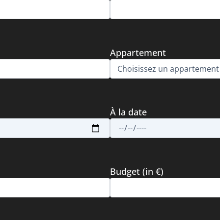
Appartement
À la date
Budget (in €)