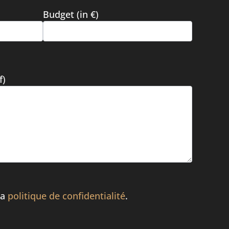
Budget (in €)
f)
 la
politique de confidentialité
.