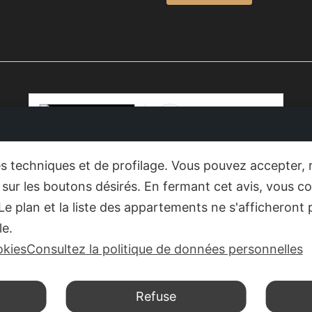
Luxrest
Venice
1 semaine 8
heures il y a
ies techniques et de profilage. Vous pouvez accepter, 
#
luxrestvenice6604
sur les boutons désirés. En fermant cet avis, vous c
#
werentapartments
 plan et la liste des appartements ne s'afficheront 
#
walkingaround
le.
#
veniceitaly
#
wewaitforyou
okies
Consultez la politique de données personnelles
6
Nous voir sur Facebook
Partager
Refuse