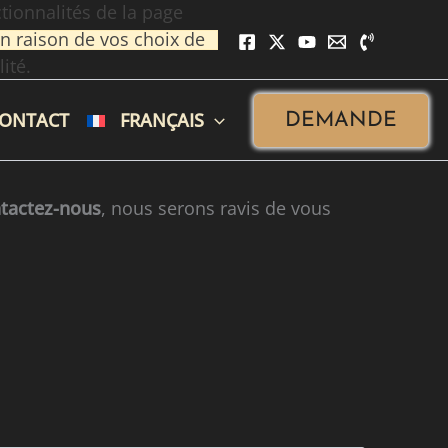
tionnalités de la page
n raison de vos choix de
ité.
ONTACT
FRANÇAIS
DEMANDE
tactez-nous
, nous serons ravis de vous