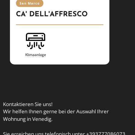
San Marco
San M
CA' DELL'AFFRESCO
CA'
Klimaanlage
Kli
Kontaktieren Sie uns!
Wir helfen Ihnen gerne bei der Auswahl Ihrer
Wohnung in Venedig.
Sie erreichen uns telefonisch unter +393777086073,