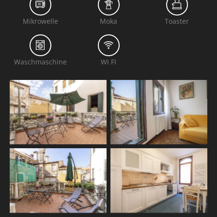
Mikrowelle
Moka
Toaster
Waschmaschine
WI FI