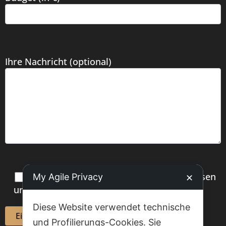
Ihre Nachricht (optional)
Ich habe die
Datenschutzerklärung
gelesen
My Agile Privacy
✕
und akzeptiere sie.
Diese Website verwendet technische
und Profilierungs-Cookies. Sie