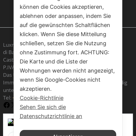
können die Cookies akzeptieren,
ablehnen oder anpassen, indem Sie
auf die gewünschten Schaltflächen
klicken. Wenn Sie diese Mitteilung
schließen, setzen Sie die Nutzung
Luxrest Venice sas
di Barbara Cristina Maria Carron & C,
ohne Zustimmung fort. ACHTUNG:
Castello 6604 - 30122 Venezia
Die Karte und die Liste der
P.IVA IT 03541970277
Wohnungen werden nicht angezeigt,
Das Unternehmen ist im Register der
wenn Sie Google-Cookies nicht
Immobilienmakler der Handelskammer von Venedig
akzeptieren.
unter der Nummer 1797 eingetragen
Tel:
+39 377 70 86 073
Cookie-Richtlinie
Facebook
X
YouTube
Sehen Sie sich die
Datenschutzrichtlinie an