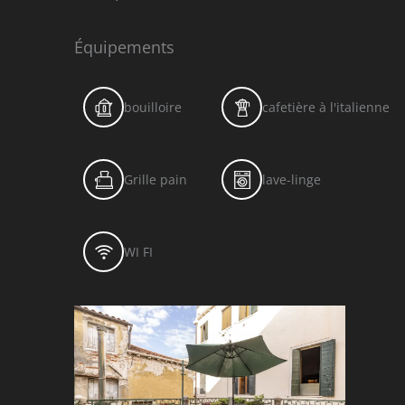
Équipements
bouilloire
cafetière à l'italienne
Grille pain
lave-linge
WI FI