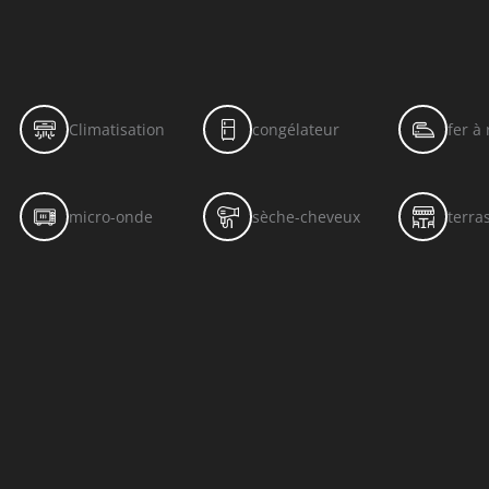
Climatisation
congélateur
fer à
micro-onde
sèche-cheveux
terra