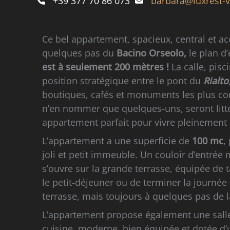
+39 377 70 86 073
barbara@luxrest-
Ce bel appartement, spacieux, central et ac
quelques pas du
Bacino Orseolo,
le plan d
est à seulement 200 mètres !
La calle, pis
position stratégique entre le pont du
Rialto
boutiques, cafés et monuments les plus con
n’en nommer que quelques-uns, seront littér
appartement parfait pour vivre pleinement
L’appartement a une superficie de
100 mc
,
joli et petit immeuble. Un couloir d’entrée
s’ouvre sur la grande terrasse, équipée de t
le petit-déjeuner ou de terminer la journée
terrasse, mais toujours à quelques pas de l
L’appartement propose également une salle
cuisine, moderne, bien équipée et dotée d’