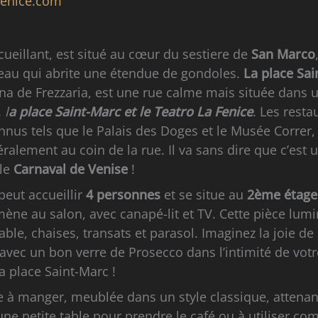
venice.com
cueillant, est situé au cœur du sestiere de
San Marco
’eau qui abrite une étendue de gondoles.
La place Sa
cina de Frezzaria, est une rue calme mais située dans 
, l
a place Saint-Marc
et le Teatro La Fenice
. Les resta
nus tels que le Palais des Doges et le Musée Correr,
alement au coin de la rue. Il va sans dire que c’est 
 le
Carnaval de Venise
!
 peut accueillir
4 personnes
et se situe au
2ème étag
 mène au salon, avec canapé-lit et TV. Cette pièce lum
able, chaises, transats et parasol. Imaginez la joie d
 avec un bon verre de Prosecco dans l’intimité de votr
a place Saint-Marc !
 à manger, meublée dans un style classique, attenant
une petite table pour prendre le café ou à utiliser c