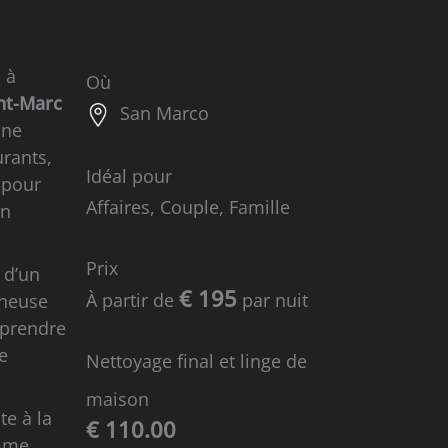
, à
Où
int-Marc
San Marco
une
urants,
Idéal pour
 pour
Affaires, Couple, Famille
un
Prix
e
d’un
€ 195
À partir de
par nuit
ineuse
e prendre
e
Nettoyage final et linge de
maison
e à la
€ 110.00
omme