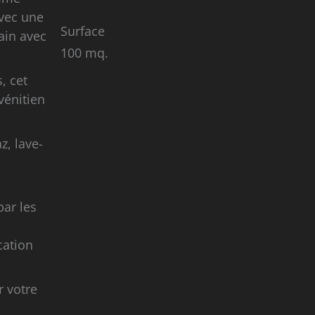
avec une
Surface
ain avec
100 mq.
, cet
vénitien
z, lave-
par les
cation
r votre