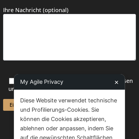
Ihre Nachricht (optional)
Ich habe die
Datenschutzerklärung
gelesen
My Agile Privacy
✕
und akzeptiere sie.
Diese Website verwendet technische
und Profilierungs-Cookies. Sie
können die Cookies akzeptieren,
ablehnen oder anpassen, indem Sie
auf die gewünschten Schaltflächen