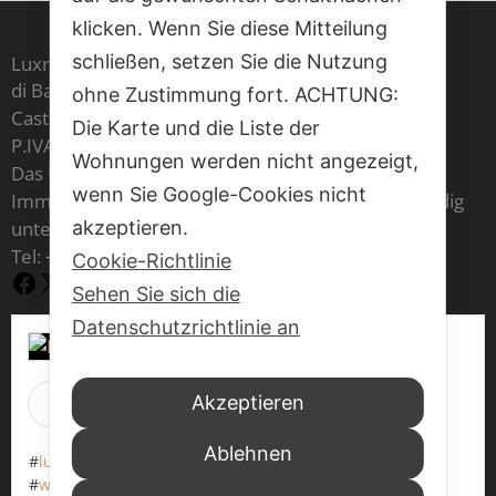
klicken. Wenn Sie diese Mitteilung
schließen, setzen Sie die Nutzung
Luxrest Venice sas
di Barbara Cristina Maria Carron & C,
ohne Zustimmung fort. ACHTUNG:
Castello 6604 - 30122 Venezia
Die Karte und die Liste der
P.IVA IT 03541970277
Wohnungen werden nicht angezeigt,
Das Unternehmen ist im Register der
wenn Sie Google-Cookies nicht
Immobilienmakler der Handelskammer von Venedig
unter der Nummer 1797 eingetragen
akzeptieren.
Tel:
+39 377 70 86 073
Cookie-Richtlinie
Facebook
X
YouTube
Sehen Sie sich die
Datenschutzrichtlinie an
Luxrest Venice
Akzeptieren
1 Woche 17 std vor
Ablehnen
#
luxrestvenice6604
#
werentapartments
#
walkingaround
#
veniceitaly
#
wewaitforyou