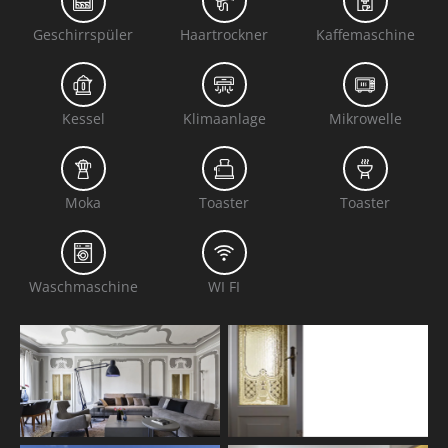
Geschirrspüler
Haartrockner
Kaffemaschine
Kessel
Klimaanlage
Mikrowelle
Moka
Toaster
Toaster
Waschmaschine
WI FI