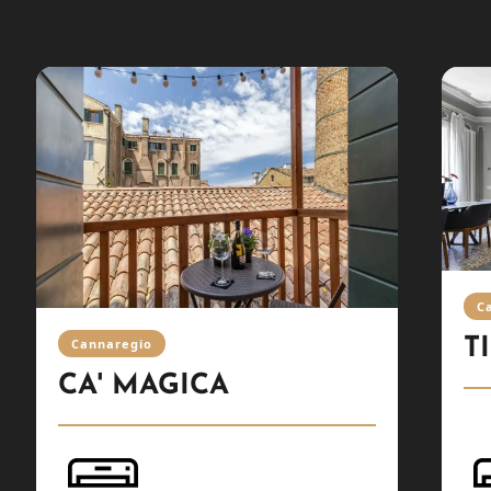
C
T
Cannaregio
CA' MAGICA