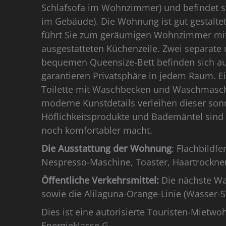
Schlafsofa im Wohnzimmer) und befindet 
im Gebäude). Die Wohnung ist gut gestaltet
führt Sie zum geräumigen Wohnzimmer mit
ausgestatteten Küchenzeile. Zwei separat
bequemen Queensize-Bett befinden sich a
garantieren Privatsphäre in jedem Raum. 
Toilette mit Waschbecken und Waschmasch
moderne Kunstdetails verleihen dieser s
Höflichkeitsprodukte und Bademäntel sind e
noch komfortabler macht.
Die Ausstattung der Wohnung
: Flachbildf
Nespresso-Maschine, Toaster, Haartrockne
Öffentliche Verkehrsmittel:
Die nächste Was
sowie die Alilaguna-Orange-Linie (Wasser
Dies ist eine autorisierte Touristen-Miet
Energieklasse G.