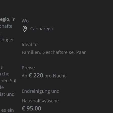
egio
, in
Wo
bhafte
Cannaregio
,
chtiger
Ideal für
Familien, Geschäftsreise, Paar
es
Preise
irche
€ 220
Ab
pro Nacht
hen Stil
le
Endreinigung und
ist und
Haushaltswäsche
€ 95.00
 es ein