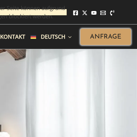
er Seite können aufgrund
gen blockiert werden.
KONTAKT
DEUTSCH
ANFRAGE