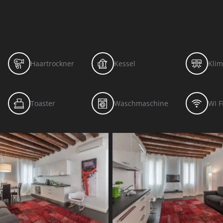
Haartrockner
Kessel
Klim
Toaster
Waschmaschine
WI F