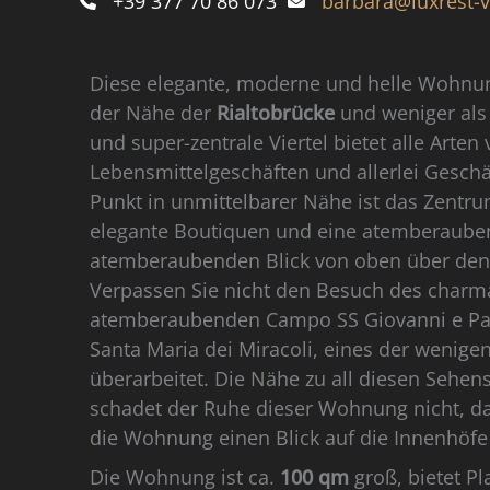
+39 377 70 86 073
barbara@luxrest-
Diese elegante, moderne und helle Wohnung
der Nähe der
Rialtobrücke
und weniger al
und super-zentrale Viertel bietet alle Arte
Lebensmittelgeschäften und allerlei Geschä
Punkt in unmittelbarer Nähe ist das Zentr
elegante Boutiquen und eine atemberaubend
atemberaubenden Blick von oben über den
Verpassen Sie nicht den Besuch des charman
atemberaubenden Campo SS Giovanni e Paol
Santa Maria dei Miracoli, eines der wenigen
überarbeitet. Die Nähe zu all diesen Sehe
schadet der Ruhe dieser Wohnung nicht, da
die Wohnung einen Blick auf die Innenhöfe 
Die Wohnung ist ca.
100 qm
groß, bietet Pl