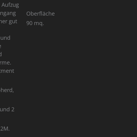
 Aufzug
Eingang
Oberfläche
ner gut
90 mq.
 und
e
d
arme.
rtment
oherd,
 und 2
J2M.