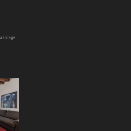
aanlage
I