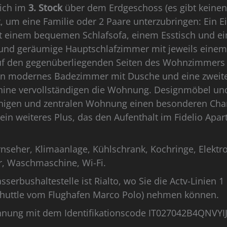
sich im
3. Stock
über dem Erdgeschoss (es gibt keinen
, um eine Familie oder 2 Paare unterzubringen: Ein 
 einem bequemen Schlafsofa, einem Esstisch und ei
e und geräumige Hauptschlafzimmer mit jeweils einem
uf den gegenüberliegenden Seiten des Wohnzimmers
Ein modernes Badezimmer mit Dusche und eine zweit
ine vervollständigen die Wohnung. Designmöbel un
onnigen und zentralen Wohnung einen besonderen Ch
in weiteres Plus, das den Aufenthalt im Fidelio Apa
ernseher, Klimaanlage, Kühlschrank, Kochringe, Elektr
r, Waschmaschine, Wi-Fi.
serbushaltestelle ist Rialto, wo Sie die Actv-Linien 1
-Shuttle vom Flughafen Marco Polo) nehmen können.
wohnung mit dem Identifikationscode IT027042B4QNVYI