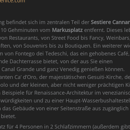
venice.com
 befindet sich im zentralen Teil der
Sestiere Cannar
s 10 Gehminuten vom
Markusplatz
entfernt. Dieses le
n von Restaurants, von Street Food bis Fancy, Weinbars
ften, von Souvenirs bis zu Boutiquen. Ein weiterer wi
um von Fontego dei Tedeschi, das ein gehobenes Café,
e Dachterrasse bietet, von der aus Sie einen
 Canal Grande und ganz Venedig genießen können.
ten Ca‘ d’Oro, der majestätischen Gesuiti-Kirche, d
o und der kleinen, aber nicht weniger prächtigen K
 Beispiele für Renaissance-Architektur im venezianisc
nswürdigkeiten und zu einer Haupt-Wasserbushaltestel
 das Gebäude von einer Seitenstraße aus zugänglich 
bietet.
atz für 4 Personen in 2 Schlafzimmern (außerdem gibt