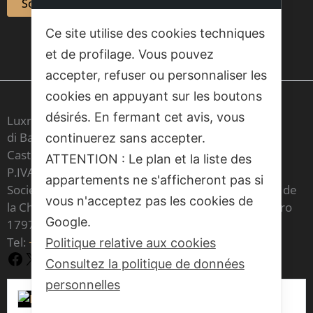
Ce site utilise des cookies techniques
et de profilage. Vous pouvez
accepter, refuser ou personnaliser les
cookies en appuyant sur les boutons
désirés. En fermant cet avis, vous
Luxrest Venice sas
di Barbara Cristina Maria Carron & C,
continuerez sans accepter.
Castello 6604 - 30122 Venezia
ATTENTION : Le plan et la liste des
P.IVA IT 03541970277
appartements ne s'afficheront pas si
Société inscrite au registre des agents immobiliers de
vous n'acceptez pas les cookies de
la Chambre de commerce de Venise sous le numéro
Google.
1797
Tel:
+39 377 70 86 073
Politique relative aux cookies
Facebook
X
YouTube
Consultez la politique de données
personnelles