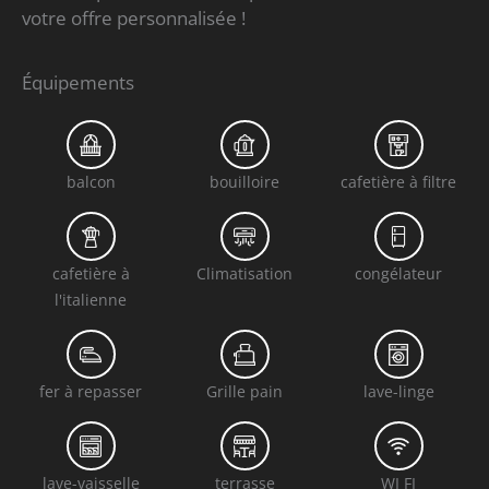
votre offre personnalisée !
Équipements
balcon
bouilloire
cafetière à filtre
cafetière à
Climatisation
congélateur
l'italienne
fer à repasser
Grille pain
lave-linge
lave-vaisselle
terrasse
WI FI