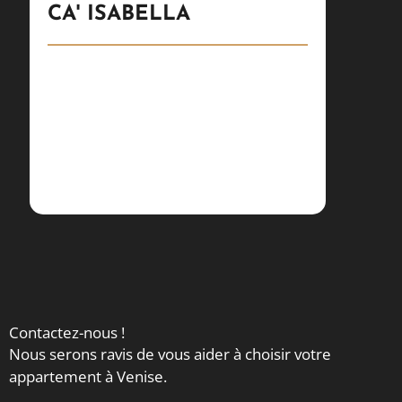
Castel
CA' ISABELLA
PON
j
Contactez-nous !
Nous serons ravis de vous aider à choisir votre
appartement à Venise.