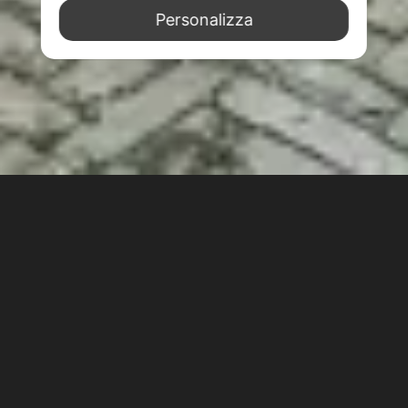
Personalizza
Appartamenti con giardino a Venezia
Gli
appartamenti con
giardino
a Venezia
sono
molto richiesti. Infatti, è bello tornare a casa dopo
una giornata di passeggiate e potersi riposare in
un
fresco
e tranquillo
angolo di verde
.
Il giardino è anche
bello se hai dei bambini
con
te, perché possono avere un posto sicuro e