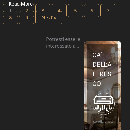
Read More
1
2
3
4
5
6
7
8
9
Next »
Potresti essere
interessato a…
CA‘
DELL’A
FFRES
CO
Aria
condizionata