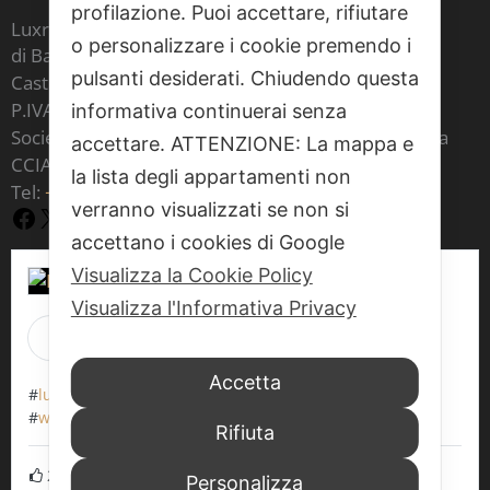
profilazione. Puoi accettare, rifiutare
Luxrest Venice sas
o personalizzare i cookie premendo i
di Barbara Cristina Maria Carron & C,
pulsanti desiderati. Chiudendo questa
Castello 6604 - 30122 Venezia
P.IVA IT 03541970277
informativa continuerai senza
Società iscritta al ruolo degli agenti immobiliari della
accettare. ATTENZIONE: La mappa e
CCIAA di Venezia al numero 1797
la lista degli appartamenti non
Tel:
+39 377 70 86 073
verranno visualizzati se non si
Facebook
X
YouTube
accettano i cookies di Google
Visualizza la Cookie Policy
Visualizza l'Informativa Privacy
Luxrest Venice
is at Venice, Italy.
2 giorni 6 ore fa
Accetta
#
luxrestvenice6604
#
werentapartments
#
walkingaround
#
veniceitaly
#
wewaitforyou
Rifiuta
2
Personalizza