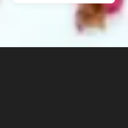
Venezia: dove è stato inventato il ‘profumo’…
Non molte persone sanno che il
profumo
, come
lo conosciamo oggi, è
stato inventato a Venezia.
La nostra storia comincia all’inizio del XII secolo,
quando l’unico modo per ottenere una
fragranza
speciale
per il corpo era usare un
balsamo
oleoso
(
l’unguentum
) che,
però, non era molto
efficace
…