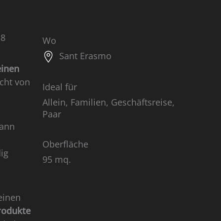
18
Wo
Sant Erasmo
einen
icht von
Ideal für
Allein, Familien, Geschäftsreise,
Paar
kann
Oberfläche
ig
95 mq.
leinen
rodukte