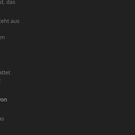
d, das
eht aus
gen
ttet
t
von
as