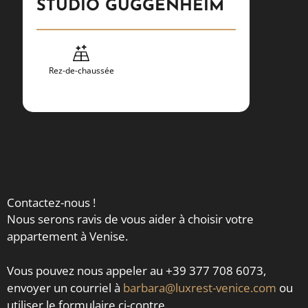
STUDIO GUGGENHEIM
PON
Rez-de-chaussée
j
Contactez-nous !
Nous serons ravis de vous aider à choisir votre
appartement à Venise.
Vous pouvez nous appeler au +39 377 708 6073,
envoyer un courriel à
barbara@luxrest-venice.com
ou
utiliser le formulaire ci-contre.