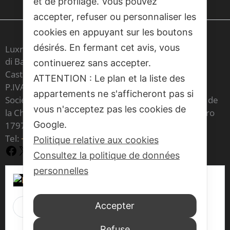
et de profilage. Vous pouvez
accepter, refuser ou personnaliser les
cookies en appuyant sur les boutons
désirés. En fermant cet avis, vous
Luxrest Venice sas
di Barbara Cristina Maria Carron & C,
continuerez sans accepter.
Castello 6604 - 30122 Venezia
ATTENTION : Le plan et la liste des
P.IVA IT 03541970277
appartements ne s'afficheront pas si
Société inscrite au registre des agents immobiliers de
vous n'acceptez pas les cookies de
la Chambre de commerce de Venise sous le numéro
Google.
1797
Tel:
+39 377 70 86 073
Politique relative aux cookies
Facebook
X
YouTube
Consultez la politique de données
personnelles
Luxrest Venice
Accepter
is at Venice, Italy.
1 jour 1 heure il y a
Refuse