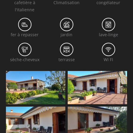
cafetière à
Climatisation
congélateur
l'italienne
fer à repasser
jardin
lave-linge
sèche-cheveux
terrasse
WI FI